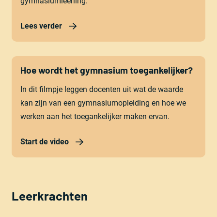
gymnasiumleerling.
Lees verder
Start de video
Hoe wordt het gymnasium toegankelijker?
In dit filmpje leggen docenten uit wat de waarde
kan zijn van een gymnasiumopleiding en hoe we
werken aan het toegankelijker maken ervan.
Start de video
Leerkrachten